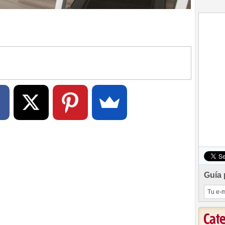
Guía 
Cat