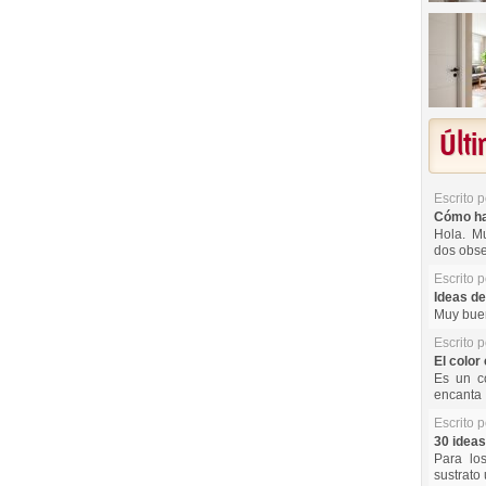
Últ
Escrito 
Cómo hac
Hola. Mu
dos obse
Escrito 
Ideas de
Muy buen
Escrito 
El color 
Es un co
encanta 
Escrito 
30 ideas
Para lo
sustrato 