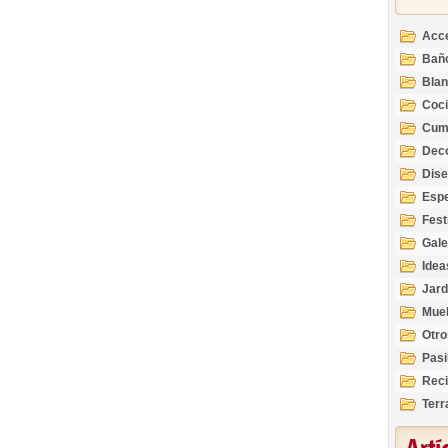
Acc
Bañ
Bla
Coc
Cum
Deco
Inte
Dis
Esp
Fest
Gale
Idea
Jard
Mue
Otro
Pasi
Reci
Terr