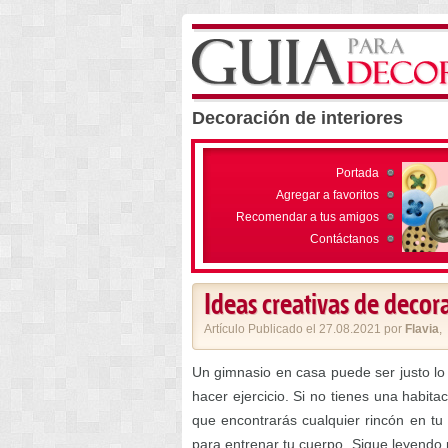
Decoración de interiores
Portada
Agregar a favoritos
Recomendar a tus amigos
Contáctanos
Ideas creativas de decor
Artículo Publicado el 27.08.2021 por
Flavia
,
Un gimnasio en casa puede ser justo lo 
hacer ejercicio. Si no tienes una habita
que encontrarás cualquier rincón en tu
para entrenar tu cuerpo. Sigue leyendo