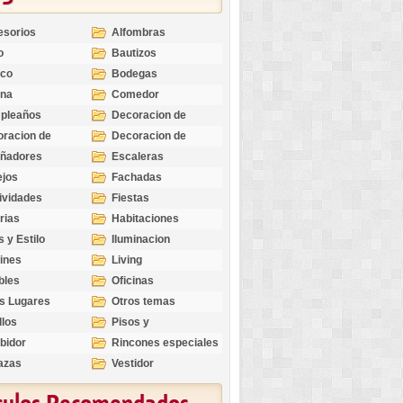
esorios
Alfombras
o
Bautizos
nco
Bodegas
ina
Comedor
pleaños
Decoracion de
Exteriores
racion de
Decoracion de
riores
Ocasiones
eñadores
Escaleras
Especiales
ejos
Fachadas
ividades
Fiestas
rias
Habitaciones
s y Estilo
Iluminacion
ines
Living
bles
Oficinas
s Lugares
Otros temas
llos
Pisos y
revestimientos
bidor
Rincones especiales
azas
Vestidor