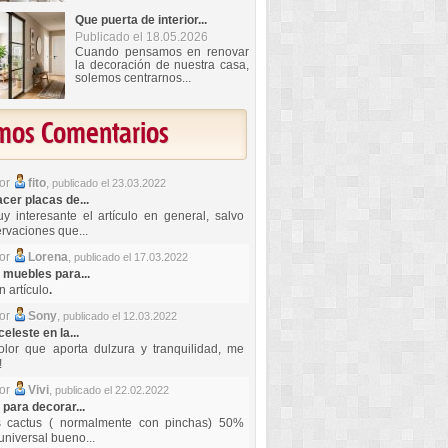
Que puerta de interior...
Publicado el 18.05.2026
Cuando pensamos en renovar
la decoración de nuestra casa,
solemos centrarnos...
imos Comentarios
por
fito
,
publicado el 23.03.2022
er placas de...
y interesante el artículo en general, salvo
rvaciones que...
por
Lorena
,
publicado el 17.03.2022
 muebles para...
 artículo
.
por
Sony
,
publicado el 12.03.2022
celeste en la...
lor que aporta dulzura y tranquilidad, me
!
por
Vivi
,
publicado el 22.02.2022
 para decorar...
s cactus ( normalmente con pinchas) 50%
universal bueno...