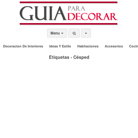
Menu
Decoracion De Interiores
Ideas Y Estilo
Habitaciones
Accesorios
Coci
Etiquetas › Césped