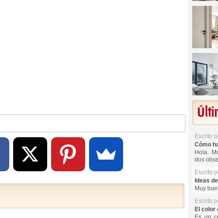
Últ
Escrito 
Cómo hac
Hola. Mu
dos obse
Escrito 
Ideas de
Muy buen
Escrito 
El color 
Es un co