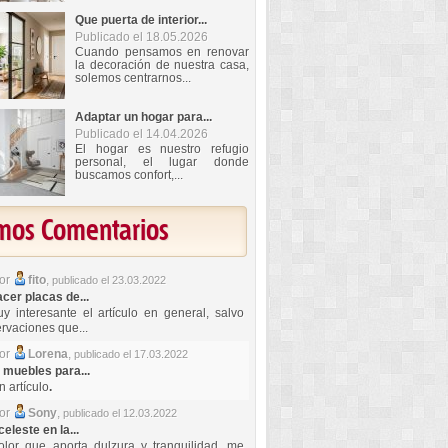
Que puerta de interior...
Publicado el 18.05.2026
Cuando pensamos en renovar
la decoración de nuestra casa,
solemos centrarnos...
Adaptar un hogar para...
Publicado el 14.04.2026
El hogar es nuestro refugio
personal, el lugar donde
buscamos confort,...
imos Comentarios
por
fito
,
publicado el 23.03.2022
er placas de...
y interesante el artículo en general, salvo
rvaciones que...
por
Lorena
,
publicado el 17.03.2022
 muebles para...
 artículo
.
por
Sony
,
publicado el 12.03.2022
celeste en la...
lor que aporta dulzura y tranquilidad, me