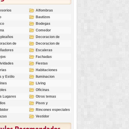
esorios
Alfombras
o
Bautizos
nco
Bodegas
ina
Comedor
pleaños
Decoracion de
Exteriores
racion de
Decoracion de
riores
Ocasiones
eñadores
Escaleras
Especiales
ejos
Fachadas
ividades
Fiestas
rias
Habitaciones
s y Estilo
Iluminacion
ines
Living
bles
Oficinas
s Lugares
Otros temas
llos
Pisos y
revestimientos
bidor
Rincones especiales
azas
Vestidor