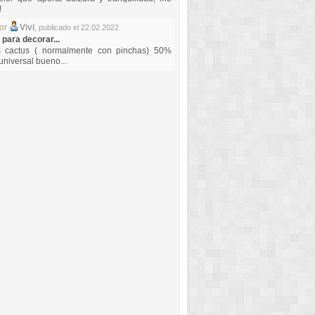
!
por
Vivi
,
publicado el 22.02.2022
 para decorar...
s cactus ( normalmente con pinchas) 50%
universal bueno...