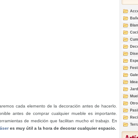
Acc
Bañ
Bla
Coc
Cum
Deco
Inte
Dis
Esp
Fest
Gale
Idea
Jard
Mue
Otro
aremos cada elemento de la decoración antes de hacerlo.
Pasi
onible antes de comprar cualquier mueble es importante.
Reci
rramientas de medición que facilitan mucho el trabajo. En
Terr
láser
es muy útil a la hora de decorar cualquier espacio.