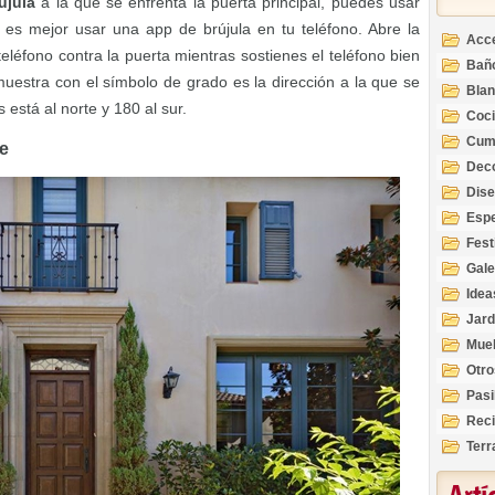
újula
a la que se enfrenta la puerta principal, puedes usar
o es mejor usar una app de brújula en tu teléfono. Abre la
Acc
 teléfono contra la puerta mientras sostienes el teléfono bien
Bañ
uestra con el símbolo de grado es la dirección a la que se
Bla
 está al norte y 180 al sur.
Coc
Cum
te
Deco
Inte
Dis
Esp
Fest
Gale
Idea
Jard
Mue
Otro
Pasi
Reci
Terr