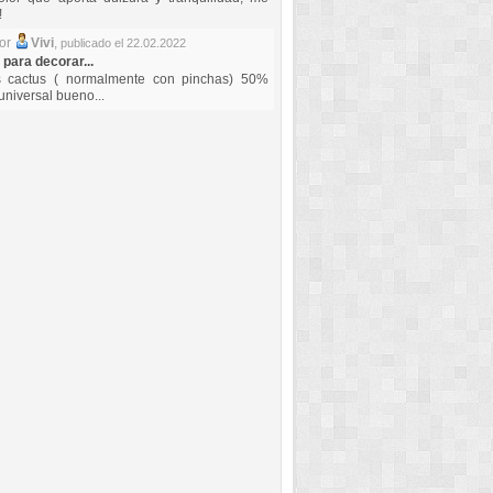
!
por
Vivi
,
publicado el 22.02.2022
 para decorar...
s cactus ( normalmente con pinchas) 50%
universal bueno...