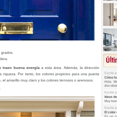
5 grados.
Últ
dera.
n traen buena energía
a esta área. Además, la dirección
Escrito 
a riqueza. Por tanto, los colores propicios para una puerta
Cómo hac
o, el amarillo muy claro y los colores terrosos o arenosos.
Hola. Mu
dos obse
r
Escrito 
Ideas de
Muy buen
Escrito 
El color 
Es un co