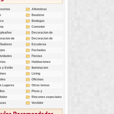
esorios
Alfombras
o
Bautizos
nco
Bodegas
ina
Comedor
pleaños
Decoracion de
Exteriores
racion de
Decoracion de
riores
Ocasiones
eñadores
Escaleras
Especiales
ejos
Fachadas
ividades
Fiestas
rias
Habitaciones
s y Estilo
Iluminacion
ines
Living
bles
Oficinas
s Lugares
Otros temas
llos
Pisos y
revestimientos
bidor
Rincones especiales
azas
Vestidor