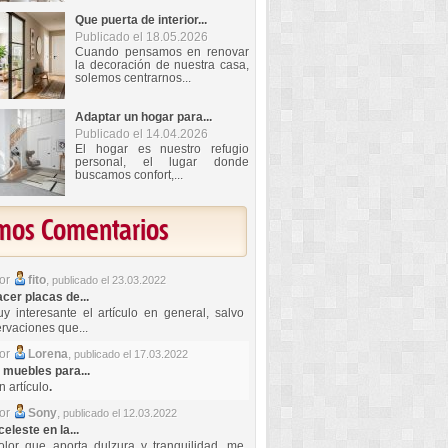
Que puerta de interior...
Publicado el 18.05.2026
Cuando pensamos en renovar
la decoración de nuestra casa,
solemos centrarnos...
Adaptar un hogar para...
Publicado el 14.04.2026
El hogar es nuestro refugio
personal, el lugar donde
buscamos confort,...
imos Comentarios
por
fito
,
publicado el 23.03.2022
er placas de...
y interesante el artículo en general, salvo
rvaciones que...
por
Lorena
,
publicado el 17.03.2022
 muebles para...
 artículo
.
por
Sony
,
publicado el 12.03.2022
celeste en la...
lor que aporta dulzura y tranquilidad, me