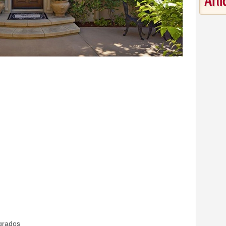
Art
 grados