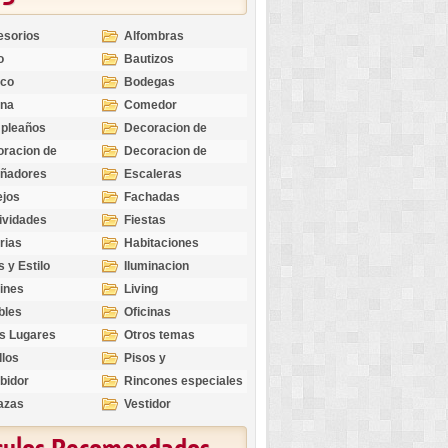
esorios
Alfombras
o
Bautizos
nco
Bodegas
ina
Comedor
pleaños
Decoracion de
Exteriores
racion de
Decoracion de
riores
Ocasiones
eñadores
Escaleras
Especiales
ejos
Fachadas
ividades
Fiestas
rias
Habitaciones
s y Estilo
Iluminacion
ines
Living
bles
Oficinas
s Lugares
Otros temas
llos
Pisos y
revestimientos
bidor
Rincones especiales
azas
Vestidor