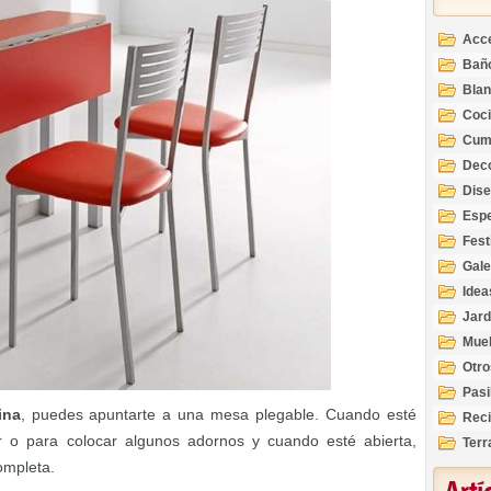
Acc
Bañ
Bla
Coc
Cum
Deco
Inte
Dis
Esp
Fest
Gale
Idea
Jard
Mue
Otro
Pasi
ina
, puedes apuntarte a una mesa plegable. Cuando esté
Reci
 o para colocar algunos adornos y cuando esté abierta,
Terr
ompleta.