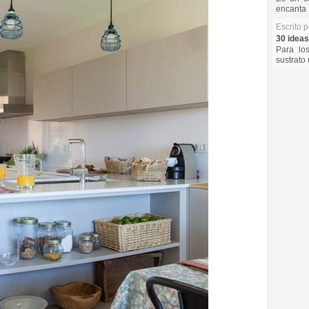
encanta 
Escrito 
30 ideas
Para lo
sustrato 