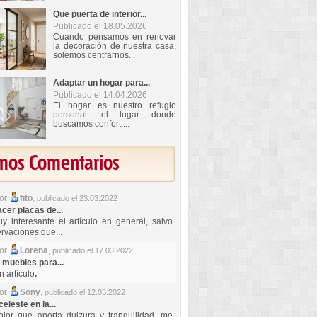
Que puerta de interior...
Publicado el 18.05.2026
Cuando pensamos en renovar
la decoración de nuestra casa,
solemos centrarnos...
Adaptar un hogar para...
Publicado el 14.04.2026
El hogar es nuestro refugio
personal, el lugar donde
buscamos confort,...
imos Comentarios
por
fito
,
publicado el 23.03.2022
er placas de...
y interesante el artículo en general, salvo
rvaciones que...
por
Lorena
,
publicado el 17.03.2022
 muebles para...
 artículo
.
por
Sony
,
publicado el 12.03.2022
celeste en la...
lor que aporta dulzura y tranquilidad, me