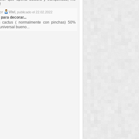
!
por
Vivi
,
publicado el 22.02.2022
 para decorar...
s cactus ( normalmente con pinchas) 50%
universal bueno...